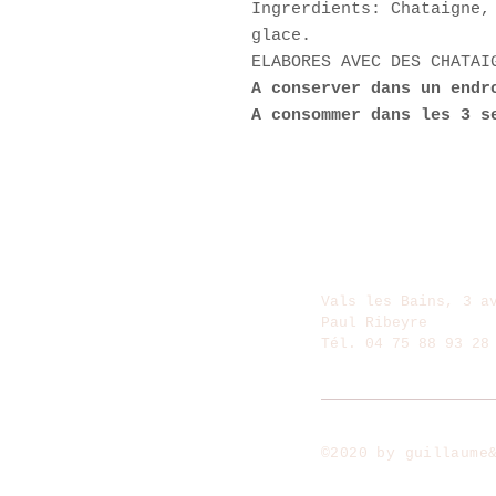
Ingrerdients: Chataigne,
glace.
ELABORES AVEC DES CHATAI
A conserver dans un endr
A consommer dans les 3 s
Vals les Bains, 3 a
Paul Ribeyre
Tél. 04 75 88 93 28
©2020 by guillaume