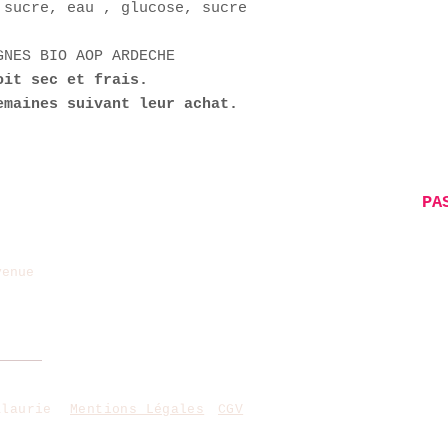
 sucre, eau , glucose, sucre
GNES BIO AOP ARDECHE
oit sec et frais.
emaines suivant leur achat.
Payer par CB via PAYPAL
PA
guillaume(@)cerdini.com
venue
&laurie
Mentions Légales
CGV