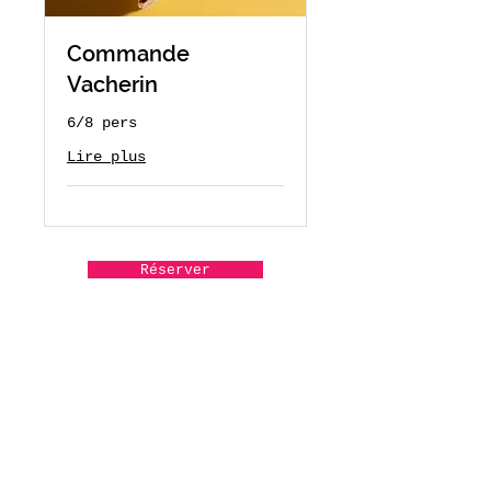
Commande
Vacherin
6/8 pers
Lire plus
Réserver
Vals les Bains, 3 avenue
Paul Ribeyre
Tél.
04 75 88 93 28
guillaume(@)cerdini.com
©2020 by guillaume&laurie